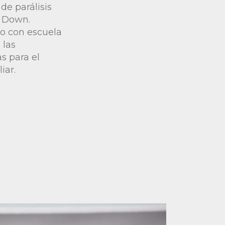
de parálisis
e Down.
o con escuela
 las
s para el
iar.