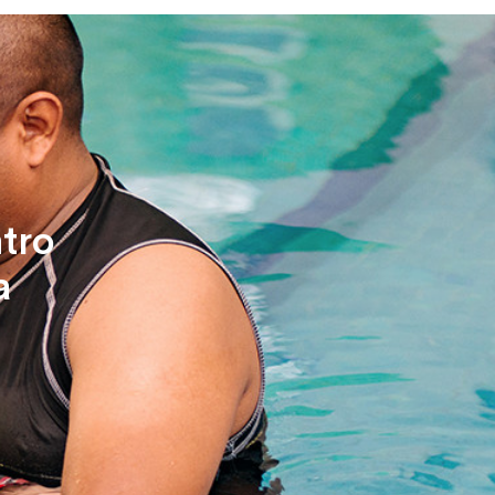
tro
a